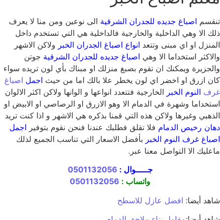
تنقسم
اصباغ جديده للجدران الشرقية
الى نوعين ومن منا لا يعرف
ذلك الا وهي الداخلية والخارجية فالداخلية هي التي تستخدم داخل
المنزل او اي مبنى وتتعد
انواع اصباغ الجدران الخبر
ولاكن الاشهر
والاكثر استخداما الا وهي
اصباغ جديده للجدران الشرقية
جوتن
والجزيرة ويمكنك ان تقوم بصبغ منزلك او مبناك بأي لون تريده سواء
كان ازرق او اخضر اي لون يخطر علا بالك اما من حيث
اجمل
اصباغ
غرف
النوم الخبر
الخارجية فتتعدد انواعها و الوانها ولاكن اكثر الالوان
استخداما وشهرة في الدمام الا وهو الازرق او الرصاصي او الابيض او
الذهبي وغيرها ولاكن هذه التي قمنا بذكره هي الاشهر و اذا كنت تريد
دهان رخيص الدمام
فلا تقلق فطلبك عندنا فنحن نقوم بتوفير
اجمل
اصباغ غرف النوم الخبر
بأفضل الاسعار التي تناسب الجميع لذلك
ماعليك الا التواصل معنا عبر.
جـــــوال :
0501132056
واتساب :
0501132056
شاهد أيضا:
افضل عازل للاسطح
شاهد أيضا:
مقاول بناء ملاحق الدمام