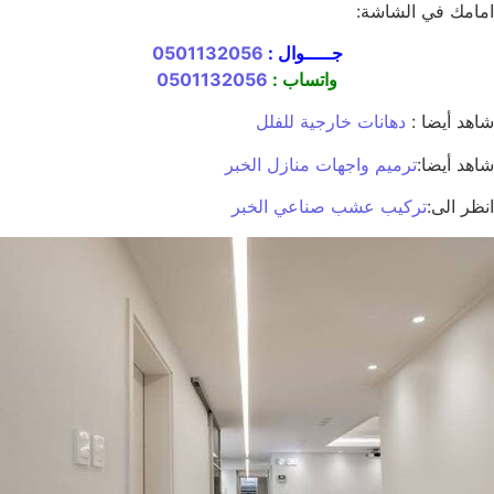
امامك في الشاشة:
جـــــوال :
0501132056
واتساب :
0501132056
شاهد أيضا :
دهانات خارجية للفلل
شاهد أيضا:
ترميم واجهات منازل الخبر
انظر الى:
تركيب عشب صناعي الخبر