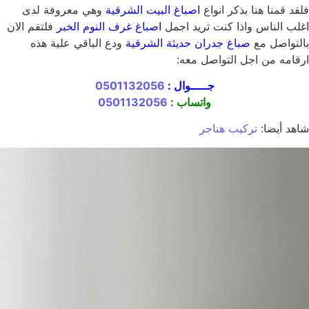
فلقد قمنا هنا بذكر انواع
اصباغ البيت الشرقية
وهي معروفة لدى
اغلب الناس واذا كنت تريد اجمل
اصباغ غرف النوم الخبر
فلتقم الان
بالتواصل مع
صباغ جدران حديثة الشرقية
ودع الباقي علية هذه
ارقامه من اجل التواصل معه:
جـــــوال :
0501132056
واتساب :
0501132056
شاهد أيضا:
تركيب هناجر