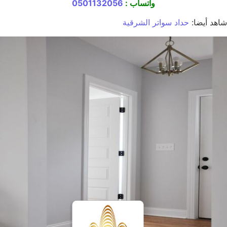
واتساب :
0501132056
شاهد أيضا:
حداد سواتر الشرقية