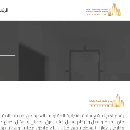
الرئي
يقدم لكم موقع ساحة الشرقية للمقاولات العديد من خدمات المقاو
منها فوم و بديل وا رخام وبديل خشب ورق الجدران و استيل اصباغ د
وخارجي عوازل الاسطح ترميم مباني بناء ملاحق مضلات وسواتر برجو