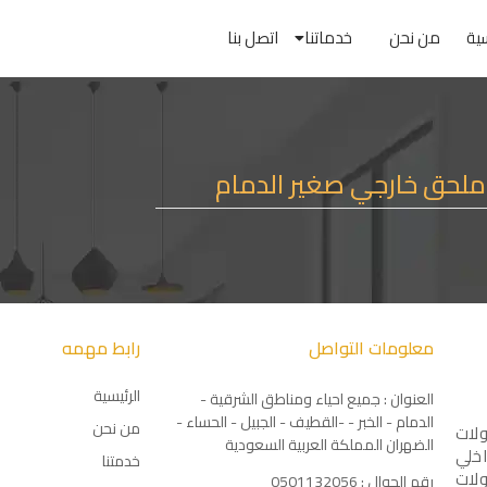
سية
من نحن
خدماتنا
اتصل بنا
ملحق خارجي صغير الدمام
معلومات التواصل
رابط مهمه
الرئيسية
العنوان : جميع احياء ومناطق الشرقية -
الدمام - الخبر - -القطيف - الجبيل - الحساء -
من نحن
لات
الضهران المملكة العربية السعودية
اخلي
خدمتنا
لات
رقم الجوال : 0501132056