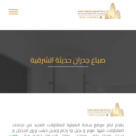
صباغ جدران حديثة الشرقية
يقدم لكم موقع ساحة الشرقية للمقاولات العديد من خدمات
المقاولات منها فوم و بديل وا رخام وبديل خشب ورق الجدران و
استيل اصباغ داخلي وخارجي عوازل الاسطح ترميم مباني بناء