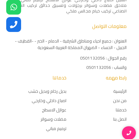
ملاحق مضلات وسواتر برجولات وتنسيق حدائق تركيب العشب
الصناعي تركيب خيام مجالس ملكي
معلومات التواصل
العنوان : جميع احياء ومناطق الشرقية - الدمام - الخبر - -القطيف -
الجبيل - الحساء - الضهران المملكة العربية السعودية
رقم الجوال : 0501132056
واتساب : 0501132056
رابط مهمه
خدماتنا
الرئيسية
بديل رخام وبديل خشب
من نحن
اصباغ داخلي وخارجي
خدمتنا
عوازل الاسطح
اتصل بنا
مضلات وسواتر
ترميم مباني