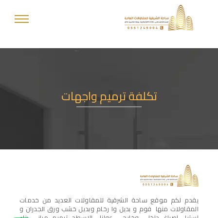
تكلفة ترميم واجهات
يقدم لكم موقع ساحة الشرقية للمقاولات العديد من خدمات
المقاولات منها فوم و بديل وا رخام وبديل خشب ورق الجدران و
استيل اصباغ داخلي وخارجي عوازل الاسطح ترميم مباني بناء