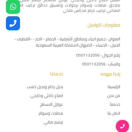
ملاحق مضلات وسواتر برجولات وتنسيق حدائق تركيب العشب
الصناعي تركيب خيام مجالس ملكي
معلومات التواصل
العنوان : جميع احياء ومناطق الشرقية - الدمام - الخبر - -القطيف -
الجبيل - الحساء - الضهران المملكة العربية السعودية
رقم الجوال : 0501132056
واتساب : 0501132056
رابط مهمه
خدماتنا
الرئيسية
بديل رخام وبديل خشب
من نحن
اصباغ داخلي وخارجي
خدمتنا
عوازل الاسطح
اتصل بنا
مضلات وسواتر
ترميم مباني