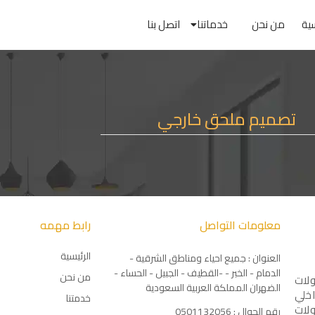
سية
من نحن
خدماتنا
اتصل بنا
تصميم ملحق خارجي
معلومات التواصل
رابط مهمه
الرئيسية
العنوان : جميع احياء ومناطق الشرقية -
الدمام - الخبر - -القطيف - الجبيل - الحساء -
من نحن
لات
الضهران المملكة العربية السعودية
اخلي
خدمتنا
لات
رقم الجوال : 0501132056