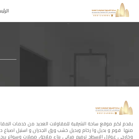
الرئي
يقدم لكم موقع ساحة الشرقية للمقاولات العديد من خدمات المقاو
منها فوم و بديل وا رخام وبديل خشب ورق الجدران و استيل اصباغ د
وخارجي عوازل الاسطح ترميم مباني بناء ملاحق مضلات وسواتر برجو